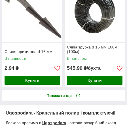
Сліпа трубка d 16 мм 100м
Спиця притискна d 16 мм
(100м)
В наявності
В наявності
2,94
545,99
₴
₴/бухта
Купити
Купити
Показати ще
Ugospodara - Крапельний полив і комплектуючі!
Ласкаво просимо в
Ugospodara
– оптово-роздрібний склад-