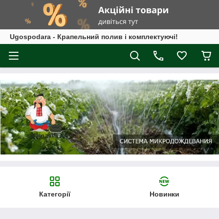
Ugospodara - Крапельний полив і комплектуючі!
Категорії
Новинки