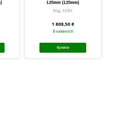
)
125mm (125mm)
11021
1 808,50 ₴
В наявності
Купити