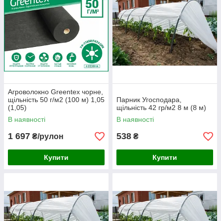
Агроволокно Greentex чорне,
щільність 50 г/м2 (100 м) 1,05
Парник Угосподара,
(1,05)
щільність 42 гр/м2 8 м (8 м)
В наявності
В наявності
1 697
538
₴/рулон
₴
Купити
Купити