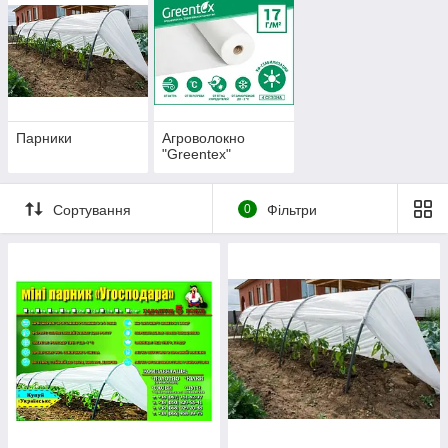
Мобільність, парник можна легко скласти/розкласти
при необхідності, перемістити на потрібне місце.
Зазвичай з цим може справитись одна людина.
Сезонність. Ми використовуємо парники лише з
весни по осінь, коли добова температура стає вище
0°C, а сонце світить достатньо, щоб прогріти простір.
Парники
Агроволокно
Низька ціна. Для виготовлення парників
"Greentex"
використовуються дуже дешеві матеріали, які легко
обробити. Тому вартість парників у десятки разів нижча
за вартість теплиць.
Сортування
0
Фільтри
Агроволокно: застосування.
Завдяки своїм унікальним властивостям цей матеріал
знайшов безліч способів використання
:
*
Приховування рослин від морозів, шкідливих і
несприятливих погодних умов;
*Мульчування грунту;
*Захист багаторічних культур (дерев, чагарників і рослин) від
морозів взимку;