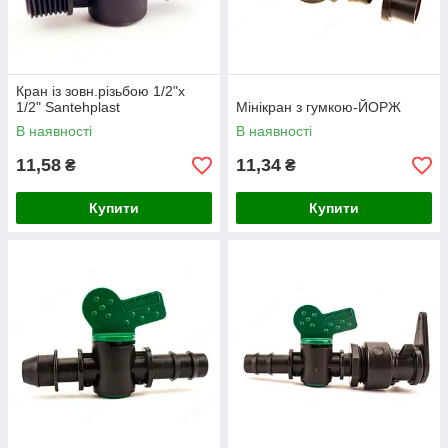
Кран із зовн.різьбою 1/2"х
1/2" Santehplast
Мінікран з гумкою-ЙОРЖ
В наявності
В наявності
11,58
11,34
₴
₴
Купити
Купити