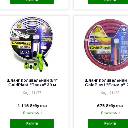
Шланг поливальний 3/4"
Шланг поливальний 
GoldPlast "Талха" 30 м
GoldPlast "Ельмір" 
11477
11482
1 116 ₴/бухта
675 ₴/бухта
В наявності
В наявності
Купити
Купити