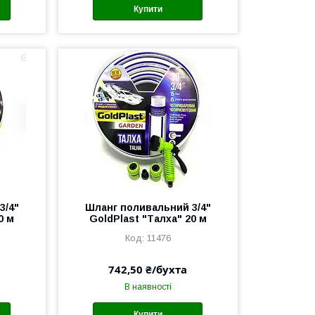
Купити
3/4"
Шланг поливальний 3/4"
0 м
GoldPlast "Талха" 20 м
11476
742,50 ₴/бухта
В наявності
Купити