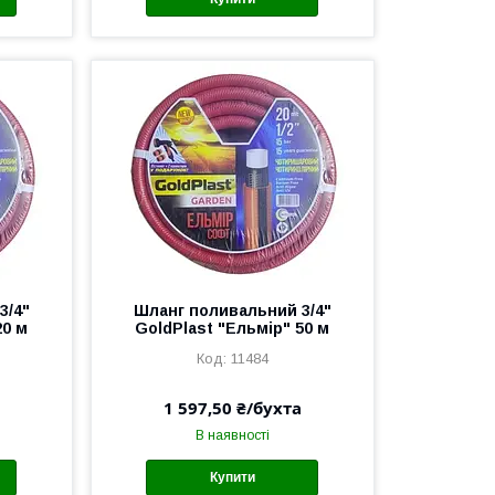
3/4"
Шланг поливальний 3/4"
20 м
GoldPlast "Ельмір" 50 м
11484
1 597,50 ₴/бухта
В наявності
Купити