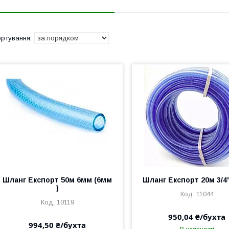
Шланг Експорт 50м 6мм (6мм
Шланг Експорт 20м 3/4" 
)
11044
10119
950,04 ₴/бухта
994,50 ₴/бухта