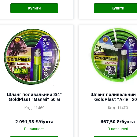
Купити
Купити
Шланг поливальний 3/4"
Шланг поливальний 
GoldPlast "Маямі" 50 м
GoldPlast "Акін" 20
11469
11470
2 091,38 ₴/бухта
667,50 ₴/бухта
В наявності
В наявності