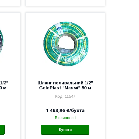
1/2"
Шланг поливальний 1/2"
0 м
GoldPlast "Маямі" 50 м
11547
1 463,96 ₴/бухта
В наявності
Купити