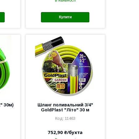
В наявності
Купити
" 30м)
Шланг поливальний 3/4"
GoldPlast "Літо" 30 м
11463
752,90 ₴/бухта