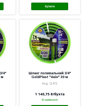
Купити
3/4"
Шланг поливальний 3/4"
 м
GoldPlast "Акін" 30 м
11471
1 140,75 ₴/бухта
В наявності