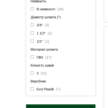
Наявність
В наявності
36
Діаметр шланга (")
3/4"
3
1 1/2"
2
1/2"
1
Матеріал шланга
ПВХ
17
Кількість шарів
3
11
Виробник
Evci Plastik
7