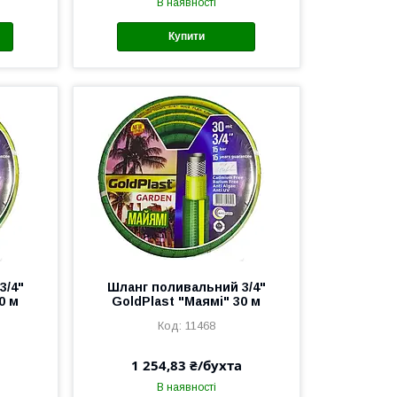
В наявності
Купити
3/4"
Шланг поливальний 3/4"
0 м
GoldPlast "Маямі" 30 м
11468
1 254,83 ₴/бухта
В наявності