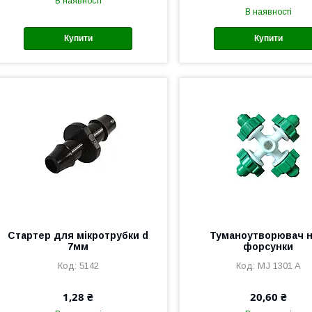
В наявності
В наявності
Купити
Купити
Стартер для мікротрубки d
Туманоутворювач н
7мм
форсунки
5142
MJ 1301 A
1,28 ₴
20,60 ₴