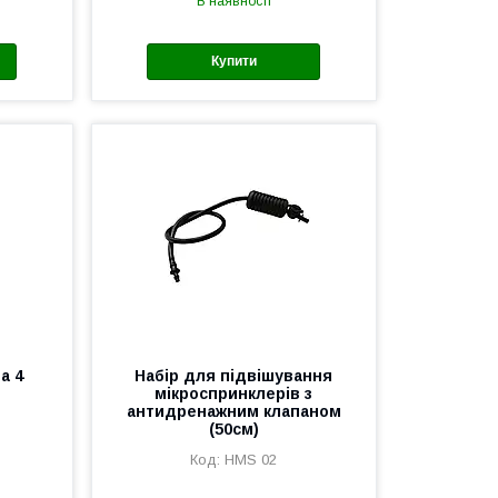
В наявності
Купити
а 4
Набір для підвішування
мікроспринклерів з
антидренажним клапаном
(50см)
HMS 02