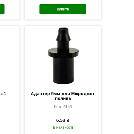
Купити
а 1
Адаптер 5мм для Мікроджет
полива
5145
6,53 ₴
В наявності