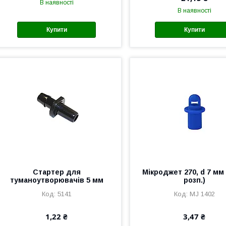
В наявності
В наявності
Купити
Купити
Стартер для
Мікроджет 270, d 7 мм 
туманоутворювачів 5 мм
розп.)
5141
MJ 1402
1,22 ₴
3,47 ₴