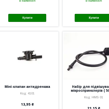
В наявності
В наявності
Купити
Купити
Міні-клапан антидренажа
Набір для підвішув
мікроспринклерів ( 5
4101
HMS 01
13,95 ₴
21,15 ₴