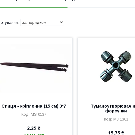
Спиця - кріплення (15 см) 3*7
Туманоутворювач н
форсунки
MS 0137
MJ 1301
2,25 ₴
15,75 ₴