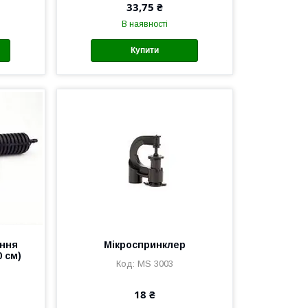
33,75 ₴
В наявності
Купити
ання
Мікроспринклер
0 см)
MS 3003
18 ₴