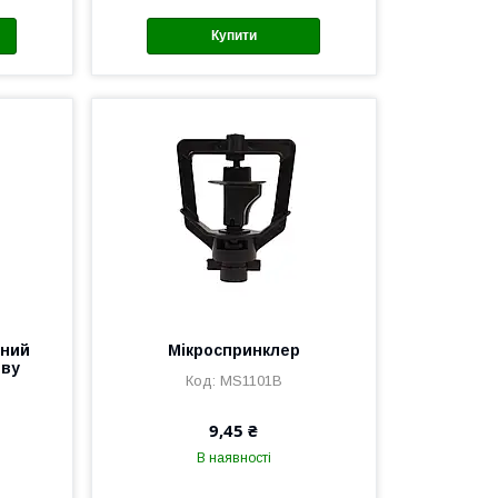
Купити
йний
Мікроспринклер
иву
MS1101B
9,45 ₴
В наявності