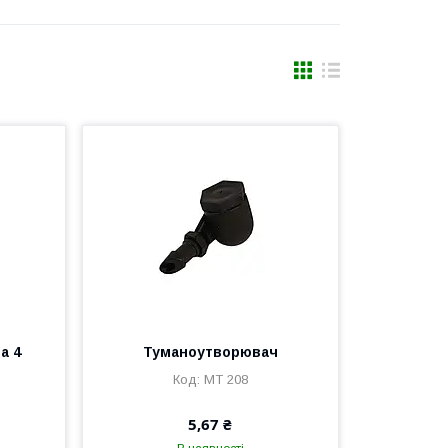
а 4
Туманоутворювач
MT 208
5,67 ₴