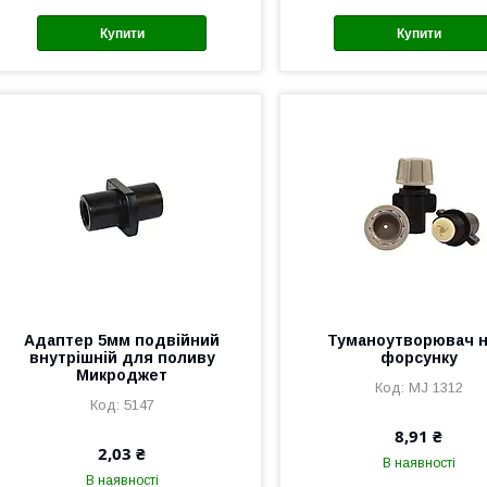
Купити
Купити
Адаптер 5мм подвійний
Туманоутворювач н
внутрішній для поливу
форсунку
Микроджет
MJ 1312
5147
8,91 ₴
2,03 ₴
В наявності
В наявності