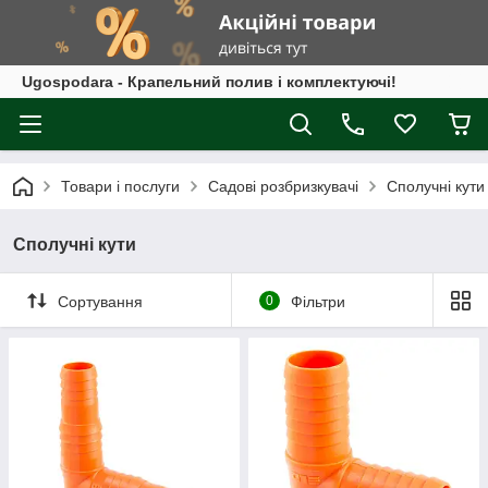
Ugospodara - Крапельний полив і комплектуючі!
Товари і послуги
Садові розбризкувачі
Сполучні кути
Сполучні кути
Сортування
0
Фільтри