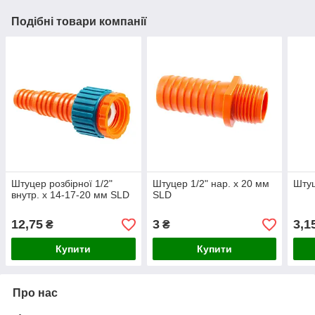
Подібні товари компанії
Штуцер розбірної 1/2"
Штуцер 1/2" нар. x 20 мм
Штуц
внутр. х 14-17-20 мм SLD
SLD
12,75
3
3,1
₴
₴
Купити
Купити
Про нас