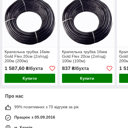
Крапельна трубка 16мм
Крапельна трубка 16мм
Крап
Gold Flex 20см (2л/год)
Gold Flex 20см (2л/год)
Gold
200м (200м)
100м (100м)
200м
1 587,60
837
1 5
₴/бухта
₴/бухта
Купити
Купити
Про нас
99% позитивних з 70 відгуків за рік
Працює з 05.09.2016
м. Харків