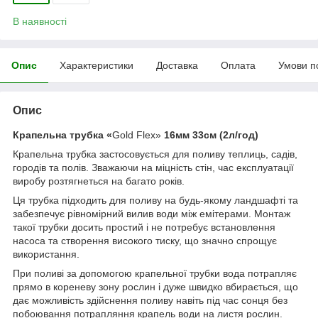
В наявності
Опис
Характеристики
Доставка
Оплата
Умови п
Опис
Крапельна трубка
«
Gold Flex»
16мм
33
см (2л/год)
Крапельна трубка застосовується для поливу теплиць, садів,
городів та полів. Зважаючи на міцність стін, час експлуатації
виробу розтягнеться на багато років.
Ця трубка підходить для поливу на будь-якому ландшафті та
забезпечує рівномірний вилив води між емітерами. Монтаж
такої трубки досить простий і не потребує встановлення
насоса та створення високого тиску, що значно спрощує
використання.
При поливі за допомогою крапельної трубки вода потрапляє
прямо в кореневу зону рослин і дуже швидко вбирається, що
дає можливість здійснення поливу навіть під час сонця без
побоювання потрапляння крапель води на листя рослин.