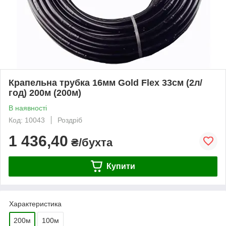
Крапельна трубка 16мм Gold Flex 33см (2л/
год) 200м (200м)
В наявності
Код: 10043
Роздріб
1 436,40
₴/бухта
Купити
Характеристика
200м
100м