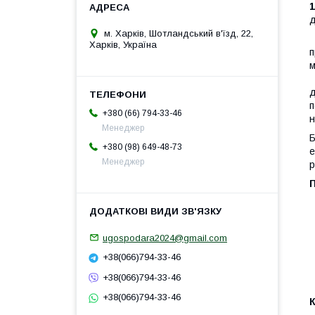
1
д
м. Харків, Шотландський в'їзд, 22,
В
Харків, Україна
п
м
К
д
п
+380 (66) 794-33-46
н
Менеджер
Б
+380 (98) 649-48-73
е
Менеджер
р
П
ugospodara2024@gmail.com
+38(066)794-33-46
+38(066)794-33-46
+38(066)794-33-46
К