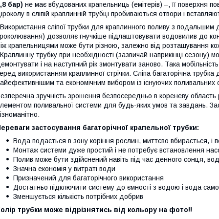
,8 бар)
не має вбудованих крапельниць (емітерів) –, її поверхня п
іроколу в сліпій краплинній трубці пробиваються отвори і вставляют
икористання сліпої трубки для краплинного поливу з подальшим
роколювання) дозволяє гнучкіше підлаштовувати водовилив до кон
іж крапельницями може бути різною, залежно від розташування ко
раплинну трубку при необхідності (зазвичай наприкінці сезону) м
емонтувати і на наступний рік змонтувати заново. Така мобільність 
еред використанням краплинної стрічки. Сліпа багаторічна трубка 
айефективнішим та економічним вибором із існуючих поливальних 
езперечна зручність зрошення безпосередньо в кореневу область 
лементом поливальної системи для будь-яких умов та завдань. З
ізноманітно.
ереваги застосування багаторічної крапельної трубки:
Вода подається в зону коріння рослин, миттєво вбирається, і
Монтаж системи дуже простий і не потребує встановлення нас
Полив може бути здійснений навіть під час денного сонця, во
Значна економія у витраті води
Призначений для багаторічного використання
Достатньо підключити систему до ємності з водою і вода сам
Зменшується кількість потрібних добрив
олір трубки може відрізнятись від кольору на фото!!