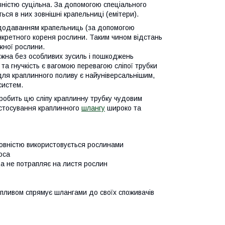
овністю суцільна. За допомогою спеціального
ься в них зовнішні крапельниці (емітери).
 додаванням крапельниць (за допомогою
кретного кореня рослини. Таким чином відстань
жної рослини.
ожна без особливих зусиль і пошкоджень
та гнучкість є вагомою перевагою сліпої трубки
для краплинного поливу є найуніверсальнішим,
систем.
робить цю сліпу краплинну трубку чудовим
астосування краплинного
шлангу
широко та
 повністю використовується рослинами
оса
да не потрапляє на листя рослин
опливом спрямує шлангами до своїх споживачів