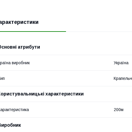
арактеристики
Основні атрибути
раїна виробник
Україна
ип
Крапельн
Користувальницькі характеристики
арактеристика
200м
Виробник