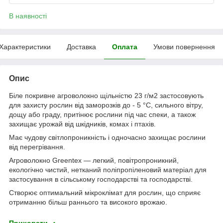
В наявності
Характеристики
Доставка
Оплата
Умови повернення
Опис
Біле покривне агроволокно щільністю 23 г/м2 застосовують
для захисту рослин від заморозків до - 5 °C, сильного вітру,
дощу або граду, притінює рослини під час спеки, а також
захищає урожай від шкідників, комах і птахів.
Має чудову світлопроникність і одночасно захищає рослини
від перегрівання.
Агроволокно Greentex — легкий, повітропроникний,
екологічно чистий, нетканий поліпропіленовий матеріал для
застосування в сільському господарстві та господарстві.
Створює оптимальний мікроклімат для рослин, що сприяє
отриманню більш раннього та високого врожаю.
Приховати