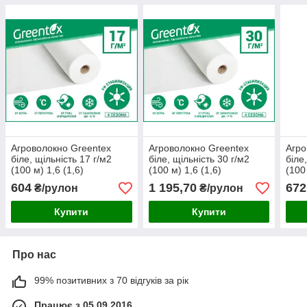
Агроволокно Greentex
Агроволокно Greentex
Агро
біле, щільність 17 г/м2
біле, щільність 30 г/м2
біле
(100 м) 1,6 (1,6)
(100 м) 1,6 (1,6)
(100
604
1 195,70
672
₴/рулон
₴/рулон
Купити
Купити
Про нас
99% позитивних з 70 відгуків за рік
Працює з 05.09.2016