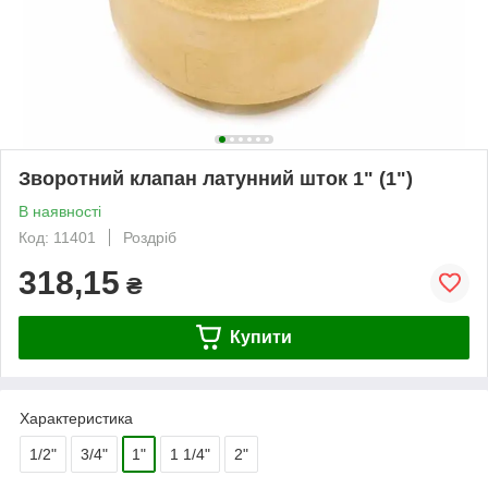
Зворотний клапан латунний шток 1" (1")
В наявності
Код: 11401
Роздріб
318,15
₴
Купити
Характеристика
1/2"
3/4"
1"
1 1/4"
2"