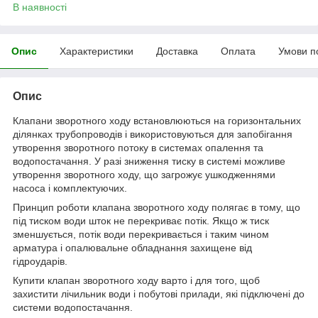
В наявності
Опис
Характеристики
Доставка
Оплата
Умови п
Опис
Клапани зворотного ходу встановлюються на горизонтальних
ділянках трубопроводів і використовуються для запобігання
утворення зворотного потоку в системах опалення та
водопостачання. У разі зниження тиску в системі можливе
утворення зворотного ходу, що загрожує ушкодженнями
насоса і комплектуючих.
Принцип роботи клапана зворотного ходу полягає в тому, що
під тиском води шток не перекриває потік. Якщо ж тиск
зменшується, потік води перекривається і таким чином
арматура і опалювальне обладнання захищене від
гідроударів.
Купити клапан зворотного ходу варто і для того, щоб
захистити лічильник води і побутові прилади, які підключені до
системи водопостачання.