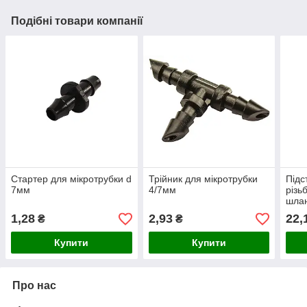
Подібні товари компанії
Стартер для мікротрубки d
Трійник для мікротрубки
Підс
7мм
4/7мм
різь
шла
1,28
2,93
22,
₴
₴
Купити
Купити
Про нас