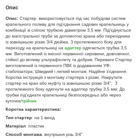
Опис
Опис
:
Стартер використовується під час побудови систем
крапельного поливу для під'єднання садових крапельниць у
комбінації зі сліпою трубкою діаметром 3,5 мм. Під'єднується
до магістральної труби за допомогою крана або перехідника
із зовнішньою різзю 3/4 дюйма. З протилежного боку для
переходу на крапельниці на
адаптер
одягається трубка 3,5
мм. Виготовлений із якісної первинної сировини, довговічної,
стійкої до впливу ультрафіолету та добрив. Переваги Стартер
виготовлений із первинного ПВХ із додаванням УФ-
стабілізатора; Швидкий і легкий монтаж; Надійне з'єднання.
Коротка інструкція з монтажу стартера з різзю: Накрутити
стартер на кран або муфту із зовнішньою різзю 3/4"; З
протилежного боку одягнути на адаптер трубку 3,5 мм; До
трубки під'єднати крапельниці безпосередньо або через
куточок/
трійник
.
Коротка характеристика:
Тип стартер
: на 1 вихід
Матеріал
: пластик
Способ монтажа
: внутрішня різь 3/4"