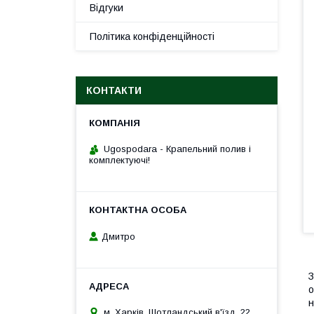
Відгуки
Політика конфіденційності
КОНТАКТИ
Ugospodara - Крапельний полив і
комплектуючі!
Дмитро
З
о
н
м. Харків, Шотландський в'їзд, 22,