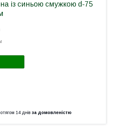
на із синьою смужкою d-75
м
а
4
ротягом 14 днів
за домовленістю