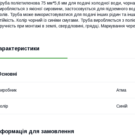
руба поліетиленова 75 мм*5,6 мм для подачі холодної води, чорна 
иробляється з якісної сировини, застосовується для підземного в
олів. Труба може використовуватися для подачі інших рідин та інши
тійкість. Колір чорний із синіми смугами. Труба виробляється з полі
ручність при монтажі в землі, свердловині, грядці. Маркування чер
арактеристики
Основні
иробник
Атма
олір
Синій
нформація для замовлення