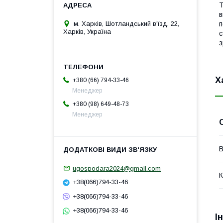
Т
в
м. Харків, Шотландський в'їзд, 22,
п
Харків, Україна
с
з
Х
+380 (66) 794-33-46
Менеджер
+380 (98) 649-48-73
Менеджер
В
ugospodara2024@gmail.com
К
+38(066)794-33-46
+38(066)794-33-46
+38(066)794-33-46
І