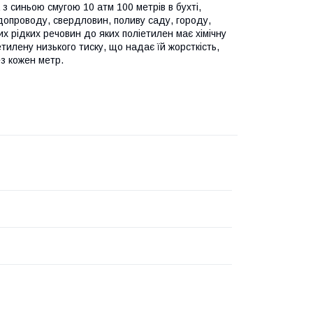
з синьою смугою 10 атм 100 метрів в бухті,
одопроводу, свердловин, поливу саду, городу,
х рідких речовин до яких поліетилен має хімічну
етилену низького тиску, що надає їй жорсткість,
ез кожен метр.