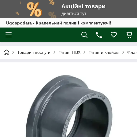
Ugospodara - Крапельний полив і комплектуючі!
Товари і послуги
Фітинг ПВХ
Фітинги клейові
Флан