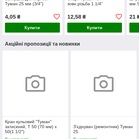
Туман 25 мм (3/4")
зовн.різьба 1 1/4"
мм 
4,05
12,58
21
₴
₴
Купити
Купити
Акційні пропозиції та новинки
Кран кульовий "Туман"
затискний, Т 50 (70 мм) х
З'єднувач (ремонтник) Туман
50(1 1/2")
25
В наявності
В наявності