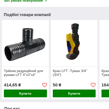
Всі умови повернення
Подібні товари компанії
Трійник редукційний для
Кран LFT -Туман 3/4"
Кран
рукава LFT 4"x3"x4"
(3/4")
Тум
414,65
50
164
₴
₴
Купити
Купити
Про нас