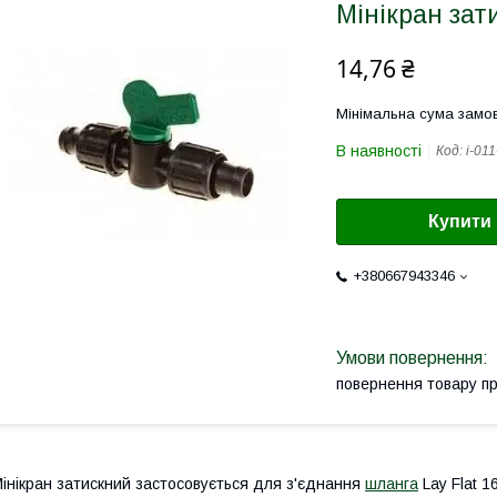
Мінікран зат
14,76 ₴
Мінімальна сума замов
В наявності
Код:
i-011
Купити
+380667943346
повернення товару п
інікран затискний застосовується для з'єднання
шланга
Lay Flat 1