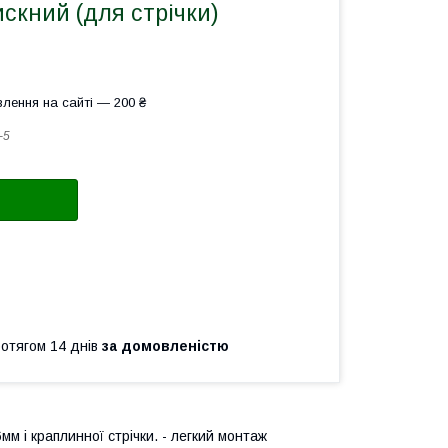
искний (для стрічки)
лення на сайті — 200 ₴
-5
ротягом 14 днів
за домовленістю
6мм і краплинної стрічки. - легкий монтаж