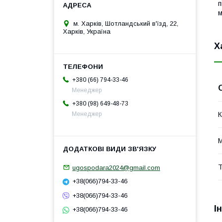
п
м
м. Харків, Шотландський в'їзд, 22,
Харків, Україна
Х
+380 (66) 794-33-46
Менеджер
+380 (98) 649-48-73
К
Менеджер
М
Т
ugospodara2024@gmail.com
+38(066)794-33-46
+38(066)794-33-46
І
+38(066)794-33-46