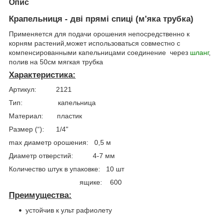
Опис
Крапельниця - дві прямі спиці (м'яка трубка)
Применяется для подачи орошения непосредственно к
корням растений,может использоваться совместно с
компенсированными капельницами соединение через
шланг
,
полив на 50см мягкая трубка
Характеристика:
Артикул: 2121
Тип: капельница
Материал: пластик
Размер (“): 1/4"
max диаметр орошения: 0,5 м
Диаметр отверстий: 4-7 мм
Количество штук в упаковке: 10 шт
ящике: 600
Преимущества:
устойчив к ульт рафиолету