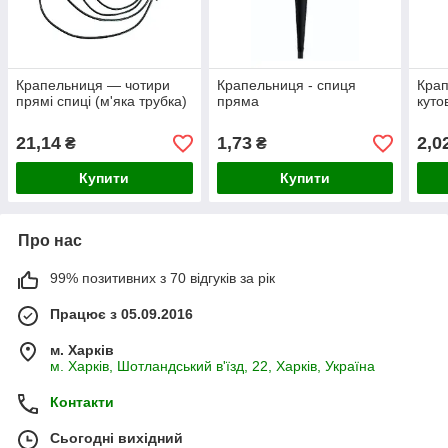
Крапельниця — чотири
Крапельниця - спиця
Крап
прямі спиці (м'яка трубка)
пряма
куто
21,14
1,73
2,0
₴
₴
Купити
Купити
Про нас
99% позитивних з 70 відгуків за рік
Працює з 05.09.2016
м. Харків
м. Харків, Шотландський в'їзд, 22, Харків, Україна
Контакти
Сьогодні вихідний