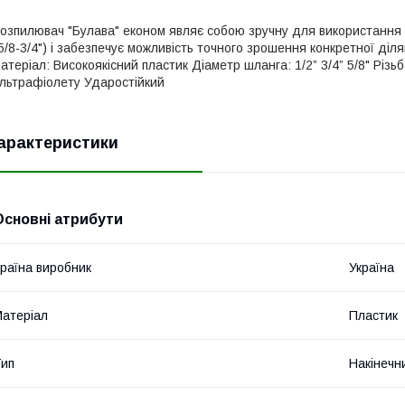
озпилювач "Булава" економ являє собою зручну для використання 
5/8-3/4") і забезпечує можливість точного зрошення конкретної діл
атеріал: Високоякісний пластик Діаметр шланга: 1/2” 3/4” 5/8" Різьб
льтрафіолету Ударостійкий
арактеристики
Основні атрибути
раїна виробник
Україна
атеріал
Пластик
ип
Накінечн