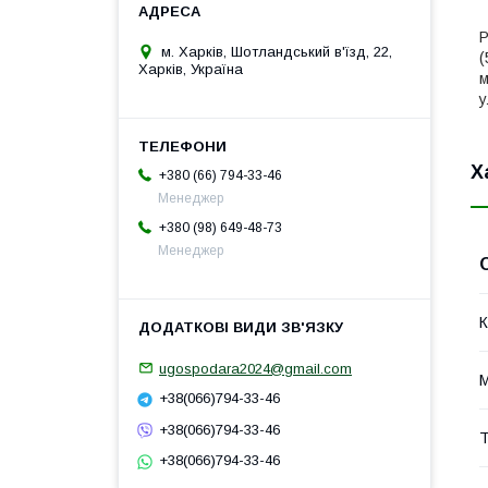
Р
м. Харків, Шотландський в'їзд, 22,
(
Харків, Україна
м
у
Х
+380 (66) 794-33-46
Менеджер
+380 (98) 649-48-73
Менеджер
К
ugospodara2024@gmail.com
М
+38(066)794-33-46
+38(066)794-33-46
Т
+38(066)794-33-46