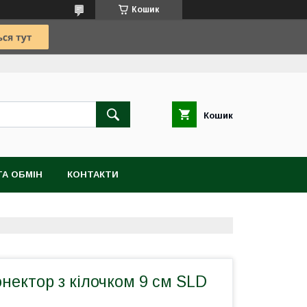
Кошик
Кошик
А ОБМІН
КОНТАКТИ
онектор з кілочком 9 см SLD