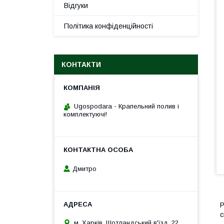
Відгуки
Політика конфіденційності
КОНТАКТИ
Ugospodara - Крапельний полив і
комплектуючі!
Дмитро
Р
с
м. Харків, Шотландський в'їзд, 22,