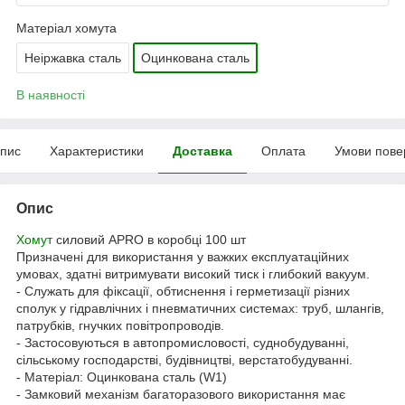
Матеріал хомута
Неіржавка сталь
Оцинкована сталь
В наявності
пис
Характеристики
Доставка
Оплата
Умови пове
Опис
Хомут
силовий APRO в коробці 100 шт
Призначені для використання у важких експлуатаційних
умовах, здатні витримувати високий тиск і глибокий вакуум.
- Служать для фіксації, обтиснення і герметизації різних
сполук у гідравлічних і пневматичних системах: труб, шлангів,
патрубків, гнучких повітропроводів.
- Застосовуються в автопромисловості, суднобудуванні,
сільському господарстві, будівництві, верстатобудуванні.
- Матеріал: Оцинкована сталь (W1)
- Замковий механізм багаторазового використання має