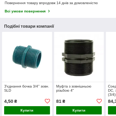
Повернення товару впродовж 14 днів за домовленістю
Всі умови повернення
Подібні товари компанії
З'єднання бочка 3/4'' зовн.
Муфта з зовнішньою
Соед
SLD
різьбою 4"
DC, 
(3/4)
4,50
81
84,
₴
₴
Купити
Купити