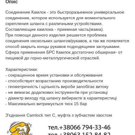
Опис
Соединение Камлок - это быстроразьемное универсальное
соединение, которое используется для моментального
скрепления шланга с различными устройствами.
Составляющие камлока - приемная часть(мама).
При помощи данного изделия решается проблема
соединения нескольких шлангов/рукавов, а так же появляется
способ закрыть концы рукавов подходящими заглушками.
Сфера применения БРС Камлок достаточно обширная- от
пищевой до горно-металлургической отраслей.
Характеристики:
- сокращенное время установки и обслуживания
- способствует возрастанию производительности
- геометричність і щільність вироби запобігає витоку
- не вимагає додаткових інструментів при установці
- діаметр виходу під шлангу вибираєте в характеристиці
- Максимально витримується тиск 15 бар
З'єднання Camlock тип С, муфта з зубчастим хвостом