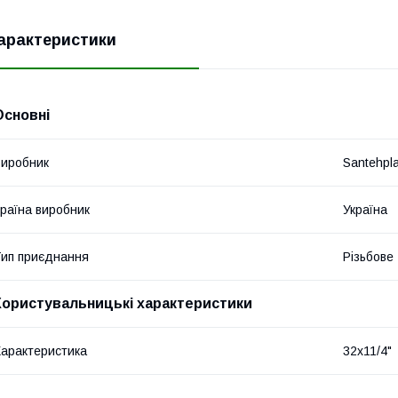
арактеристики
Основні
иробник
Santehpl
раїна виробник
Україна
ип приєднання
Різьбове
Користувальницькі характеристики
арактеристика
32х11/4"