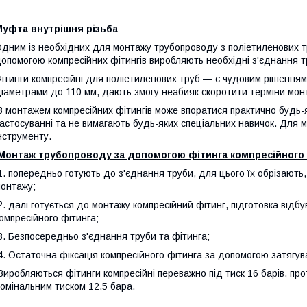
Муфта внутрішня різьба
дним із необхідних для монтажу трубопроводу з поліетиленових т
опомогою компресійних фітингів виробляють необхідні з'єднання т
ітинги компресійні для поліетиленових труб — є чудовим рішенням
іаметрами до 110 мм, дають змогу неабияк скоротити терміни монт
 монтажем компресійних фітингів може впоратися практично будь-я
астосуванні та не вимагають будь-яких спеціальних навичок. Для 
нструменту.
Монтаж трубопроводу за допомогою фітинга компресійного 
. попередньо готують до з'єднання труби, для цього їх обрізают
онтажу;
. далі готується до монтажу компресійний фітинг, підготовка відбу
омпресійного фітинга;
. Безпосередньо з'єднання труби та фітинга;
. Остаточна фіксація компресійного фітинга за допомогою затягув
иробляються фітинги компресійні переважно під тиск 16 барів, пр
омінальним тиском 12,5 бара.