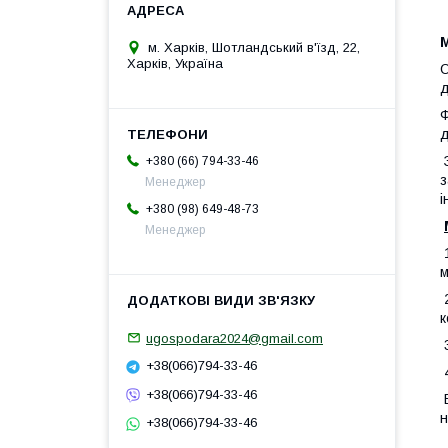
м. Харків, Шотландський в'їзд, 22,
Харків, Україна
О
д
Ф
д
З
+380 (66) 794-33-46
з
Менеджер
і
+380 (98) 649-48-73
Менеджер
1
м
2
к
ugospodara2024@gmail.com
3
+38(066)794-33-46
4
+38(066)794-33-46
В
н
+38(066)794-33-46