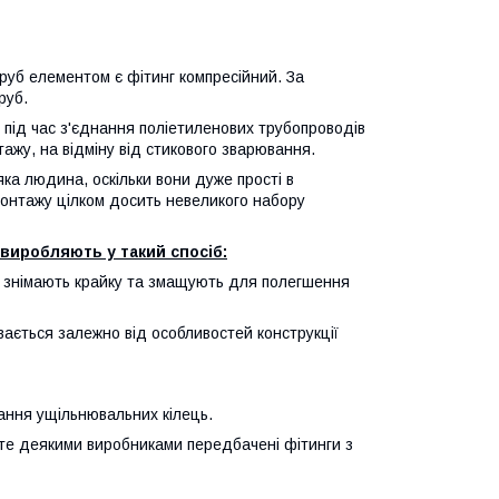
руб елементом є фітинг компресійний. За
руб.
 під час з'єднання поліетиленових трубопроводів
ажу, на відміну від стикового зварювання.
ка людина, оскільки вони дуже прості в
монтажу цілком досить невеликого набору
виробляють у такий спосіб:
ь, знімають крайку та змащують для полегшення
вається залежно від особливостей конструкції
ання ущільнювальних кілець.
оте деякими виробниками передбачені фітинги з