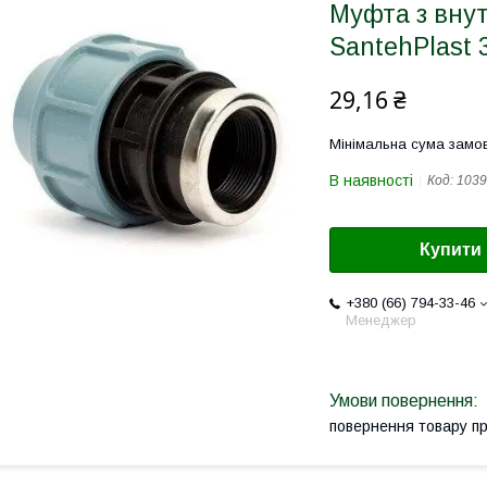
Муфта з вну
SantehPlast 3
29,16 ₴
Мінімальна сума замов
В наявності
Код:
1039
Купити
+380 (66) 794-33-46
Менеджер
повернення товару п