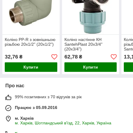
Коліно PP-R з зовнішньою
Коліно настінне КН
Колі
різьбою 20х1/2" (20х1/2")
SantehPlast 20х3/4"
різь
(20х3/4")
Sant
(20х
32,76
62,78
13,
₴
₴
Купити
Купити
Про нас
99% позитивних з 70 відгуків за рік
Працює з 05.09.2016
м. Харків
м. Харків, Шотландський в'їзд, 22, Харків, Україна