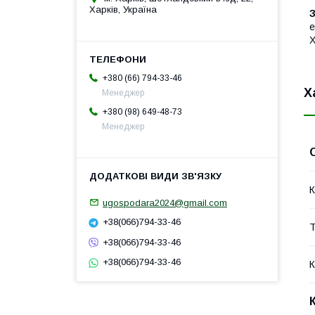
Харків, Україна
З
е
Х
+380 (66) 794-33-46
Х
Менеджер
+380 (98) 649-48-73
Менеджер
К
ugospodara2024@gmail.com
+38(066)794-33-46
Т
+38(066)794-33-46
+38(066)794-33-46
К