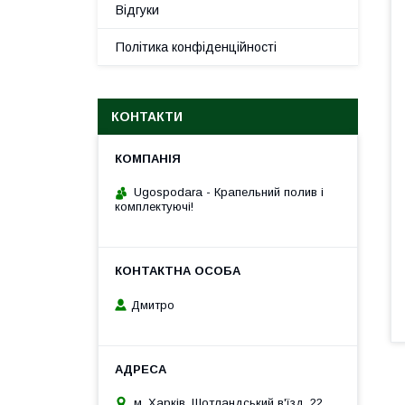
Відгуки
Політика конфіденційності
КОНТАКТИ
Ugospodara - Крапельний полив і
комплектуючі!
Дмитро
м. Харків, Шотландський в'їзд, 22,