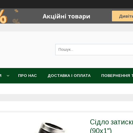
И
ПРО НАС
ДОСТАВКА І ОПЛАТА
ПОВЕРНЕННЯ Т
Сідло затиск
(90x1")