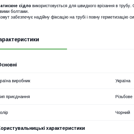
атискне сідло
використовується для швидкого врізання в трубу. 
вими болтами.
омут забезпечує надійну фіксацію на трубі і повну герметизацію с
арактеристики
Основні
раїна виробник
Україна
ип приєднання
Різьбове
олір
Чорний
Користувальницькі характеристики