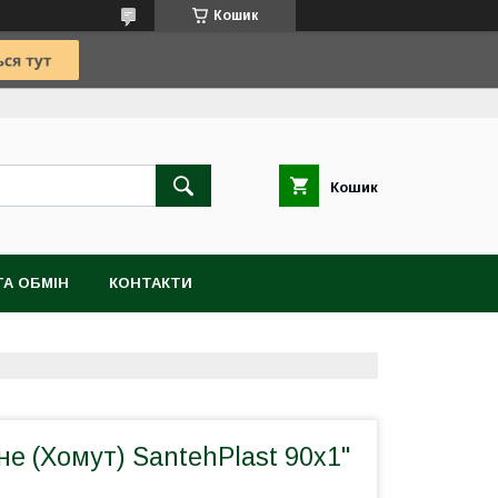
Кошик
Кошик
А ОБМІН
КОНТАКТИ
не (Хомут) SantehPlast 90x1"