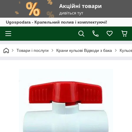
Ugospodara - Крапельний полив і комплектуючі!
Товари і послуги
Крани кульові Відводи з бака
Кульов