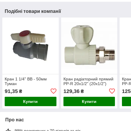
Подібні товари компанії
Кран 1 1/4" ВВ - 50мм
Кран радіаторний прямий
Кран
Туман
PP-R 20х1/2" (20х1/2")
PP-R
91,35
129,36
125
₴
₴
Купити
Купити
Про нас
99% позитивних з 70 відгуків за рік