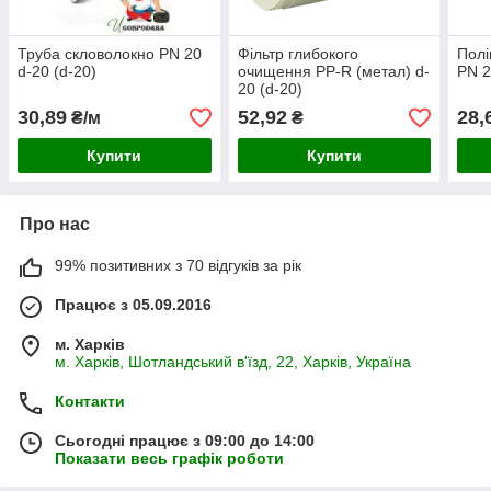
Труба скловолокно PN 20
Фільтр глибокого
Полі
d-20 (d-20)
очищення PP-R (метал) d-
PN 2
20 (d-20)
30,89
52,92
28,
₴/м
₴
Купити
Купити
Про нас
99% позитивних з 70 відгуків за рік
Працює з 05.09.2016
м. Харків
м. Харків, Шотландський в'їзд, 22, Харків, Україна
Контакти
Сьогодні працює з 09:00 до 14:00
Показати весь графік роботи