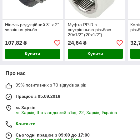
Ніпель редукційний 3" х 2"
Муфта PP-R з
Колі
зовнішня різьба
внутрішньою різьбою
різь
20х1/2" (20х1/2")
107,82
24,64
32,
₴
₴
Купити
Купити
Про нас
99% позитивних з 70 відгуків за рік
Працює з 05.09.2016
м. Харків
м. Харків, Шотландський в'їзд, 22, Харків, Україна
Контакти
Сьогодні працює з 09:00 до 17:00