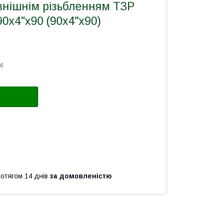
овнішнім різьбленням ТЗР
90х4"х90 (90х4"х90)
6
ротягом 14 днів
за домовленістю