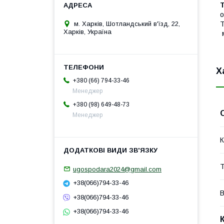
Т
о
м. Харків, Шотландський в'їзд, 22,
Т
Харків, Україна
м
Х
+380 (66) 794-33-46
Менеджер
+380 (98) 649-48-73
Менеджер
К
Т
ugospodara2024@gmail.com
+38(066)794-33-46
В
+38(066)794-33-46
+38(066)794-33-46