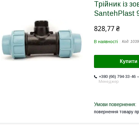
Трійник із з
SantehPlast 
828,77 ₴
В наявності
Код:
1039
Купити
+380 (66) 794-33-46
Менеджер
повернення товару п