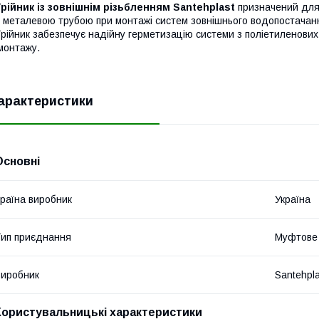
рійник із зовнішнім різьбленням Santehplast
призначений для 
 металевою трубою при монтажі систем зовнішнього водопостачан
рійник забезпечує надійну герметизацію системи з поліетиленових 
онтажу.
арактеристики
Основні
раїна виробник
Україна
ип приєднання
Муфтове
иробник
Santehpl
Користувальницькі характеристики