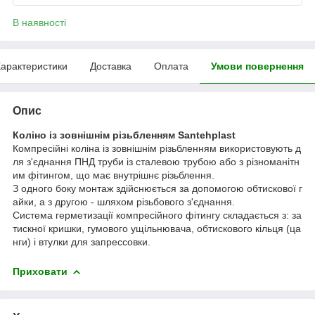
В наявності
арактеристики
Доставка
Оплата
Умови повернення
Опис
Коліно із зовнішнім різьбленням Santehplast
Компресійні коліна із зовнішнім різьбленням використовують д
ля з'єднання ПНД труби із сталевою трубою або з різноманітн
им фітингом, що має внутрішнє різьблення.
З одного боку монтаж здійснюється за допомогою обтискової г
айки, а з другою - шляхом різьбового з'єднання.
Система герметизації компресійного фітингу складається з: за
тискної кришки, гумового ущільнювача, обтискового кільця (ца
нги) і втулки для запрессовки.
Приховати