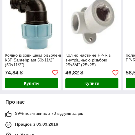
Коліно із зовнішнім різьбленням
Коліно настінне PP-R з
Колі
КЗР Santehplast 50х11/2"
внутрішньою різьбою
PP-R
(50х11/2")
25х3/4" (25х25)
74,84
46,82
58,
₴
₴
Купити
Купити
Про нас
99% позитивних з 70 відгуків за рік
Працює з 05.09.2016