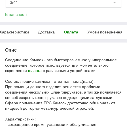
3/4"
В наявності
Характеристики
Доставка
Оплата
Умови повернення
Опис
Соединение Камлок - это быстроразьемное универсальное
соединение, которое используется для моментального
скрепления
шланга
с различными устройствами.
Составляющие камлока - ответная часть(папа).
При помощи данного изделия решается проблема
соединения нескольких шлангов/рукавов, а так же появляется
способ закрыть концы рукавов подходящими заглушками.
Сфера применения БРС Камлок достаточно обширная- от
пищевой до горно-металлургической отраслей.
Характеристики:
- сокращенное время установки и обслуживания