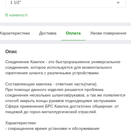
1 1/2"
В наявності
Характеристики
Доставка
Оплата
Умови повернення
Опис
Соединение Камлок - это быстроразьемное универсальное
соединение, которое используется для моментального
скрепления шланга с различными устройствами.
Составляющие камлока - ответная часть(папа).
При помощи данного изделия решается проблема
соединения нескольких шлангов/рукавов, а так же появляется
способ закрыть концы рукавов подходящими заглушками.
Сфера применения БРС Камлок достаточно обширная- от
пищевой до горно-металлургической отраслей.
Характеристики:
- сокращенное время установки и обслуживания