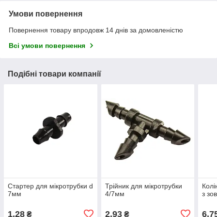
Умови повернення
Повернення товару впродовж 14 днів за домовленістю
Всі умови повернення
Подібні товари компанії
Стартер для мікротрубки d
Трійник для мікротрубки
Колі
7мм
4/7мм
з зо
1,28
2,93
6,7
₴
₴